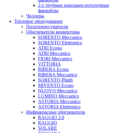
2-х трубные напольно-потолочные
фанкойлы
Чиллеры
Тепловое оборудование
Полотенцесушители
Обогреватели конвекторы
SORENTO Meccanico
SORENTO Elettronico
ATRI Econo
ATRI Meccanico
FIORI Meccanico
VITTORIA
RIBERA Econo
RIBERA Meccanico
SORENTO Plinth
MIVENTO Econo
NUOVO Meccanico
LUMINO Meccanico
ASTORIA Meccanico
ASTORIA Elettronico
Инфракрасные обогреватели
RAGGIO 2.0
RAGGIO
SOLARE