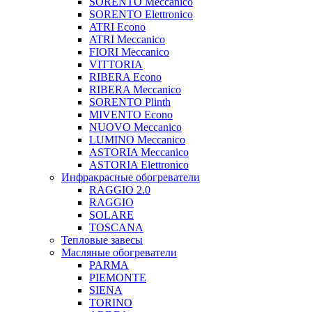
SORENTO Meccanico
SORENTO Elettronico
ATRI Econo
ATRI Meccanico
FIORI Meccanico
VITTORIA
RIBERA Econo
RIBERA Meccanico
SORENTO Plinth
MIVENTO Econo
NUOVO Meccanico
LUMINO Meccanico
ASTORIA Meccanico
ASTORIA Elettronico
Инфракрасные обогреватели
RAGGIO 2.0
RAGGIO
SOLARE
TOSCANA
Тепловые завесы
Масляные обогреватели
PARMA
PIEMONTE
SIENA
TORINO