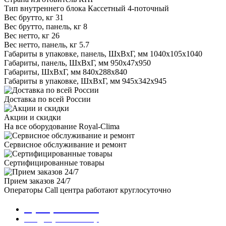
Тип внутреннего блока
Кассетный 4-поточный
Вес брутто, кг
31
Вес брутто, панель, кг
8
Вес нетто, кг
26
Вес нетто, панель, кг
5.7
Габариты в упаковке, панель, ШxВxГ, мм
1040x105x1040
Габариты, панель, ШxВxГ, мм
950x47x950
Габариты, ШxВxГ, мм
840x288x840
Габариты в упаковке, ШxВxГ, мм
945x342x945
Доставка по всей России
Акции и скидки
На все оборудование Royal-Clima
Сервисное обслуживание и ремонт
Сертифицированные товары
Прием заказов 24/7
Операторы Call центра работают круглосуточно
8 (800) 301-01-86
info@royalclima.shop