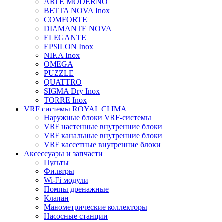
ARTE MODERNO
BETTA NOVA Inox
COMFORTE
DIAMANTE NOVA
ELEGANTE
EPSILON Inox
NIKA Inox
OMEGA
PUZZLE
QUATTRO
SIGMA Dry Inox
TORRE Inox
VRF системы ROYAL CLIMA
Наружные блоки VRF-системы
VRF настенные внутренние блоки
VRF канальные внутренние блоки
VRF кассетные внутренние блоки
Аксессуары и запчасти
Пульты
Фильтры
Wi-Fi модули
Помпы дренажные
Клапан
Манометрические коллекторы
Насосные станции