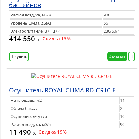
бассейнов
Расход воздуха, м3/ч
900
Уровень шума, дБ(А)
56
Электропитание, В / Гц / Ф
230/50/1
414 550
Скидка 15%
р.
Заказать
Купить
Осушитель ROYAL CLIMA RD-CR10-E
На площадь, м2
14
Объем бака, л
2
Осушение, л/сутки
10
Расход воздуха, м3/ч
90
11 490
Скидка 15%
р.