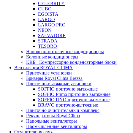
CELEBRITY
CUBO
EGOISTA
LARGO
LARGO PRO
NEON
SALVATORE
STRADA
TESORO
Напольно-потолочные кондиционеры
Колонные кондиционеры
ККБ - Компрессорно-конденсаторные блоки
Вентиляция ROYAL CLIMA
Приточные установки
Бризеры Royal Clima Brezza
Приточно-вытяжные установки
SOFFIO приточно вытяжные
SOFFIO Primo приточно-вытяжные
SOFFIO UNO приточно вытяжные
BRAVO приточно-вытяжные
Приточно очистительный комплекс
Рекуператоры Royal Clima
Напольные вентиляторы
Промышленные вентиляторы
Осушители воздуха