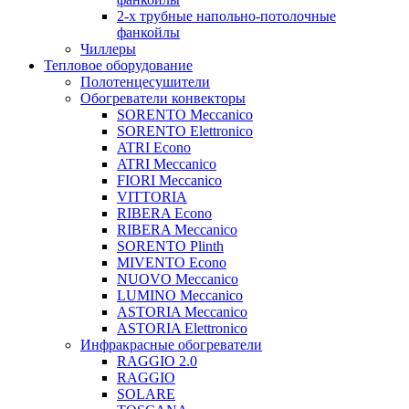
2-х трубные напольно-потолочные
фанкойлы
Чиллеры
Тепловое оборудование
Полотенцесушители
Обогреватели конвекторы
SORENTO Meccanico
SORENTO Elettronico
ATRI Econo
ATRI Meccanico
FIORI Meccanico
VITTORIA
RIBERA Econo
RIBERA Meccanico
SORENTO Plinth
MIVENTO Econo
NUOVO Meccanico
LUMINO Meccanico
ASTORIA Meccanico
ASTORIA Elettronico
Инфракрасные обогреватели
RAGGIO 2.0
RAGGIO
SOLARE