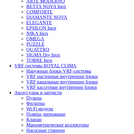
ARTE MODERNO
BETTA NOVA Inox
COMFORTE
DIAMANTE NOVA
ELEGANTE
EPSILON Inox
NIKA Inox
OMEGA
PUZZLE
QUATTRO
SIGMA Dry Inox
TORRE Inox
VRF системы ROYAL CLIMA
Наружные блоки VRF-системы
VRF настенные внутренние блоки
VRF канальные внутренние блоки
VRF кассетные внутренние блоки
Аксессуары и запчасти
Пульты
Фильтры
Wi-Fi модули
Помпы дренажные
Клапан
Манометрические коллекторы
Насосные станции