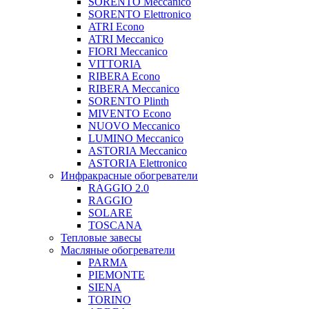
SORENTO Meccanico
SORENTO Elettronico
ATRI Econo
ATRI Meccanico
FIORI Meccanico
VITTORIA
RIBERA Econo
RIBERA Meccanico
SORENTO Plinth
MIVENTO Econo
NUOVO Meccanico
LUMINO Meccanico
ASTORIA Meccanico
ASTORIA Elettronico
Инфракрасные обогреватели
RAGGIO 2.0
RAGGIO
SOLARE
TOSCANA
Тепловые завесы
Масляные обогреватели
PARMA
PIEMONTE
SIENA
TORINO