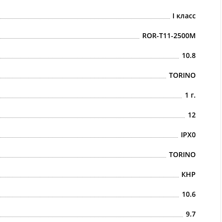
I класс
ROR-T11-2500M
10.8
TORINO
1 г.
12
IPX0
TORINO
КНР
10.6
9.7