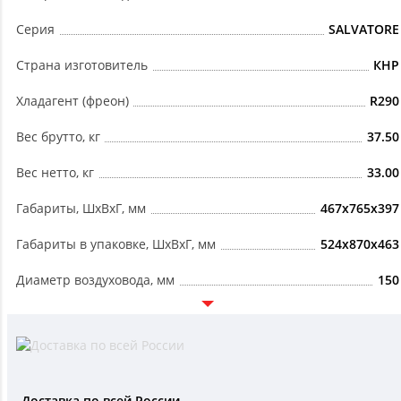
Серия
SALVATORE
Страна изготовитель
КНР
Хладагент (фреон)
R290
Вес брутто, кг
37.50
Вес нетто, кг
33.00
Габариты, ШxВxГ, мм
467x765x397
Габариты в упаковке, ШxВxГ, мм
524x870x463
Диаметр воздуховода, мм
150
Доставка по всей России