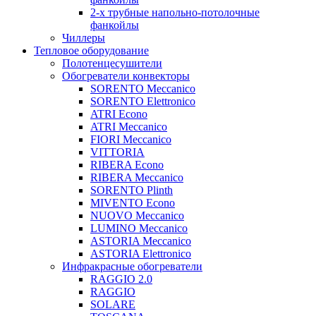
2-х трубные напольно-потолочные
фанкойлы
Чиллеры
Тепловое оборудование
Полотенцесушители
Обогреватели конвекторы
SORENTO Meccanico
SORENTO Elettronico
ATRI Econo
ATRI Meccanico
FIORI Meccanico
VITTORIA
RIBERA Econo
RIBERA Meccanico
SORENTO Plinth
MIVENTO Econo
NUOVO Meccanico
LUMINO Meccanico
ASTORIA Meccanico
ASTORIA Elettronico
Инфракрасные обогреватели
RAGGIO 2.0
RAGGIO
SOLARE