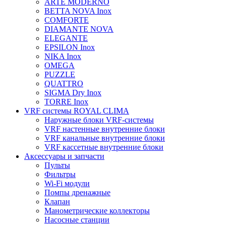
ARTE MODERNO
BETTA NOVA Inox
COMFORTE
DIAMANTE NOVA
ELEGANTE
EPSILON Inox
NIKA Inox
OMEGA
PUZZLE
QUATTRO
SIGMA Dry Inox
TORRE Inox
VRF системы ROYAL CLIMA
Наружные блоки VRF-системы
VRF настенные внутренние блоки
VRF канальные внутренние блоки
VRF кассетные внутренние блоки
Аксессуары и запчасти
Пульты
Фильтры
Wi-Fi модули
Помпы дренажные
Клапан
Манометрические коллекторы
Насосные станции