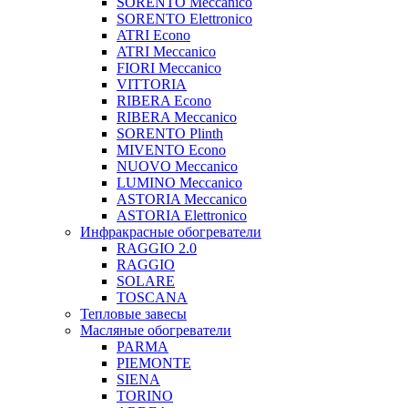
SORENTO Meccanico
SORENTO Elettronico
ATRI Econo
ATRI Meccanico
FIORI Meccanico
VITTORIA
RIBERA Econo
RIBERA Meccanico
SORENTO Plinth
MIVENTO Econo
NUOVO Meccanico
LUMINO Meccanico
ASTORIA Meccanico
ASTORIA Elettronico
Инфракрасные обогреватели
RAGGIO 2.0
RAGGIO
SOLARE
TOSCANA
Тепловые завесы
Масляные обогреватели
PARMA
PIEMONTE
SIENA
TORINO