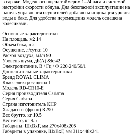
в гараже. Модель оснащена таймером 1–24 часа и системой
настройки скорости обдува. Для безопасной эксплуатации на
панель управления осушителей добавлена индикация уровня
воды в баке. Для удобства перемещения модель оснащена
колесиками.
Основные характеристики
На площадь, м2
14
Объем бака, л
2
Осушение, л/сутки
10
Расход воздуха, м3/ч
90
Уровень шума, дБ(А)
&le;42
Электропитание, В / Гц / Ф
220-240/50/1
Дополнительные характеристики
Бренд
ROYAL CLIMA
Класс электрозащиты
I
Модель
RD-CR10-E
Серия производителя
Carisma
Серия
Carisma
Страна изготовитель
КНР
Хладагент (фреон)
R290
Вес брутто, кг
10.5
Вес нетто, кг
9.5
Габариты, ШxВxГ, мм
270x408x205
Габариты в упаковке, ШxВxГ, мм
311x448x241