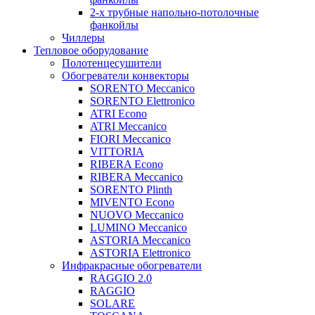
2-х трубные напольно-потолочные
фанкойлы
Чиллеры
Тепловое оборудование
Полотенцесушители
Обогреватели конвекторы
SORENTO Meccanico
SORENTO Elettronico
ATRI Econo
ATRI Meccanico
FIORI Meccanico
VITTORIA
RIBERA Econo
RIBERA Meccanico
SORENTO Plinth
MIVENTO Econo
NUOVO Meccanico
LUMINO Meccanico
ASTORIA Meccanico
ASTORIA Elettronico
Инфракрасные обогреватели
RAGGIO 2.0
RAGGIO
SOLARE