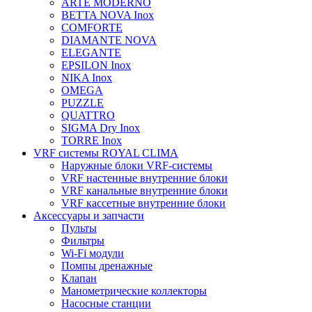
ARTE MODERNO
BETTA NOVA Inox
COMFORTE
DIAMANTE NOVA
ELEGANTE
EPSILON Inox
NIKA Inox
OMEGA
PUZZLE
QUATTRO
SIGMA Dry Inox
TORRE Inox
VRF системы ROYAL CLIMA
Наружные блоки VRF-системы
VRF настенные внутренние блоки
VRF канальные внутренние блоки
VRF кассетные внутренние блоки
Аксессуары и запчасти
Пульты
Фильтры
Wi-Fi модули
Помпы дренажные
Клапан
Манометрические коллекторы
Насосные станции