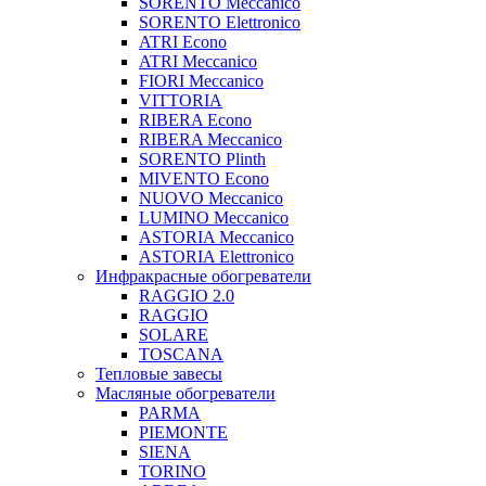
SORENTO Meccanico
SORENTO Elettronico
ATRI Econo
ATRI Meccanico
FIORI Meccanico
VITTORIA
RIBERA Econo
RIBERA Meccanico
SORENTO Plinth
MIVENTO Econo
NUOVO Meccanico
LUMINO Meccanico
ASTORIA Meccanico
ASTORIA Elettronico
Инфракрасные обогреватели
RAGGIO 2.0
RAGGIO
SOLARE
TOSCANA
Тепловые завесы
Масляные обогреватели
PARMA
PIEMONTE
SIENA
TORINO