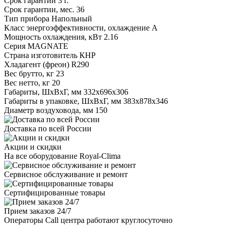
Срок гарантии
3 г.
Срок гарантии, мес.
36
Тип прибора
Напольный
Класс энергоэффективности, охлаждение
A
Мощность охлаждения, кВт
2.16
Серия
MAGNATE
Страна изготовитель
КНР
Хладагент (фреон)
R290
Вес брутто, кг
23
Вес нетто, кг
20
Габариты, ШxВxГ, мм
332x696x306
Габариты в упаковке, ШxВxГ, мм
383x878x346
Диаметр воздуховода, мм
150
Доставка по всей России
Акции и скидки
На все оборудование Royal-Clima
Сервисное обслуживание и ремонт
Сертифицированные товары
Прием заказов 24/7
Операторы Call центра работают круглосуточно