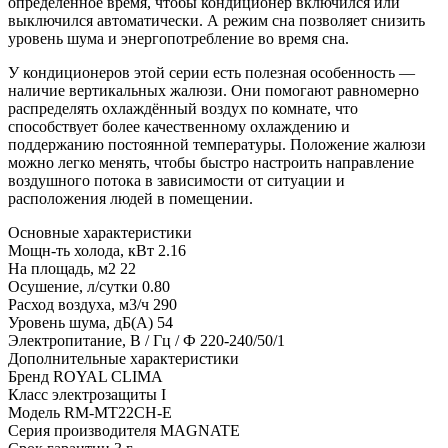
определённое время, чтобы кондиционер включился или
выключился автоматически. А режим сна позволяет снизить
уровень шума и энергопотребление во время сна.
У кондиционеров этой серии есть полезная особенность —
наличие вертикальных жалюзи. Они помогают равномерно
распределять охлаждённый воздух по комнате, что
способствует более качественному охлаждению и
поддержанию постоянной температуры. Положение жалюзи
можно легко менять, чтобы быстро настроить направление
воздушного потока в зависимости от ситуации и
расположения людей в помещении.
Основные характеристики
Мощн-ть холода, кВт
2.16
На площадь, м2
22
Осушение, л/сутки
0.80
Расход воздуха, м3/ч
290
Уровень шума, дБ(А)
54
Электропитание, В / Гц / Ф
220-240/50/1
Дополнительные характеристики
Бренд
ROYAL CLIMA
Класс электрозащиты
I
Модель
RM-MT22CH-E
Серия производителя
MAGNATE