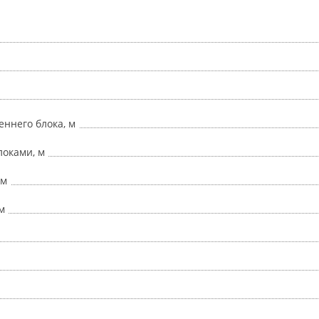
ннего блока, м
оками, м
 м
м