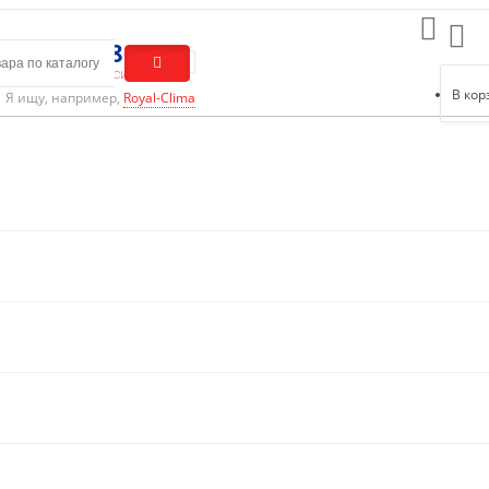
0) 301-01-86
ый звонок по России
В кор
Я ищу, например,
Royal-Clima