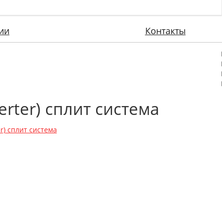
ии
Контакты
rter) сплит система