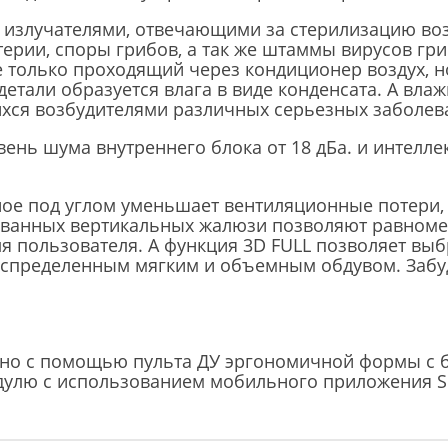
излучателями, отвечающими за стерилизацию воз
терии, споры грибов, а так же штаммы вирусов гр
е только проходящий через кондиционер воздух, н
детали образуется влага в виде конденсата. А вла
ся возбудителями различных серьезных заболева
вень шума внутреннего блока от 18 дБа. и интелл
ное под углом уменьшает вентиляционные потери
ованных вертикальных жалюзи позволяют равноме
я пользователя. А функция 3D FULL позволяет вы
аспределенным мягким и объемным обдувом. Забуд
тно с помощью пульта ДУ эргономичной формы с 
одулю с использованием мобильного приложения S