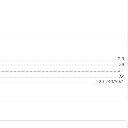
2.9
29
3.1
да
220-240/50/1