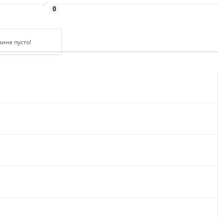
0
зине пусто!