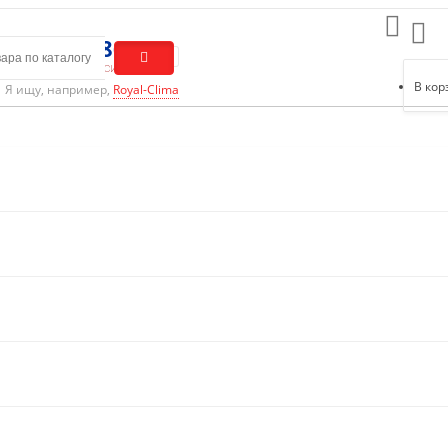
0) 301-01-86
ый звонок по России
В кор
Я ищу, например,
Royal-Clima