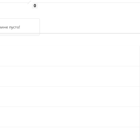
0
зине пусто!