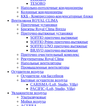
TESORO
Напольно-потолочные кондиционеры
Колонные кондиционеры
ККБ - Компрессорно-конденсаторные блоки
Вентиляция ROYAL CLIMA
Приточные установки
Бризеры Royal Clima Brezza
Приточно-вытяжные установки
SOFFIO приточно вытяжные
SOFFIO Primo приточно-вытяжные
SOFFIO UNO приточно вытяжные
BRAVO приточно-вытяжные
Приточно очистительный комплекс
Рекуператоры Royal Clima
Напольные вентиляторы
Промышленные вентиляторы
Осушители воздуха
Осушители для бассейнов
Бытовые осушители воздуха
CARISMA (Loft, Studio, Villa)
PACIFIC (Loft, Studio, Villa)
Увлажнители воздуха
Ультразвуковые
Мойки воздуха
ACERRA