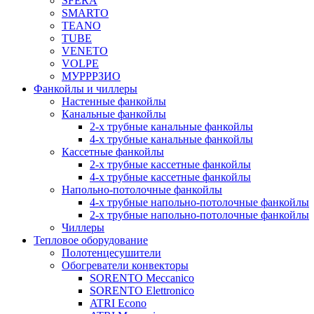
SFERA
SMARTO
TEANO
TUBE
VENETO
VOLPE
МУРРРЗИО
Фанкойлы и чиллеры
Настенные фанкойлы
Канальные фанкойлы
2-х трубные канальные фанкойлы
4-х трубные канальные фанкойлы
Кассетные фанкойлы
2-х трубные кассетные фанкойлы
4-х трубные кассетные фанкойлы
Напольно-потолочные фанкойлы
4-х трубные напольно-потолочные фанкойлы
2-х трубные напольно-потолочные фанкойлы
Чиллеры
Тепловое оборудование
Полотенцесушители
Обогреватели конвекторы
SORENTO Meccanico
SORENTO Elettronico
ATRI Econo