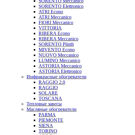
SORENTO Meccanico
SORENTO Elettronico
ATRI Econo
ATRI Meccanico
FIORI Meccanico
VITTORIA
RIBERA Econo
RIBERA Meccanico
SORENTO Plinth
MIVENTO Econo
NUOVO Meccanico
LUMINO Meccanico
ASTORIA Meccanico
ASTORIA Elettronico
Инфракрасные обогреватели
RAGGIO 2.0
RAGGIO
SOLARE
TOSCANA
Тепловые завесы
Масляные обогреватели
PARMA
PIEMONTE
SIENA
TORINO