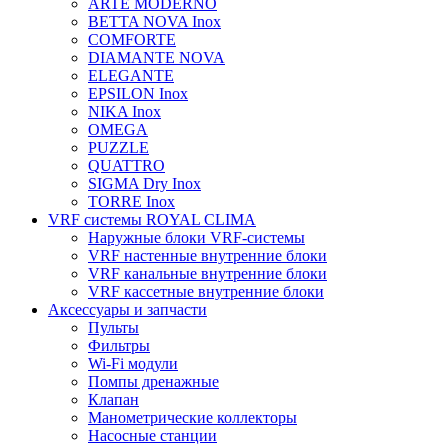
ARTE MODERNO
BETTA NOVA Inox
COMFORTE
DIAMANTE NOVA
ELEGANTE
EPSILON Inox
NIKA Inox
OMEGA
PUZZLE
QUATTRO
SIGMA Dry Inox
TORRE Inox
VRF системы ROYAL CLIMA
Наружные блоки VRF-системы
VRF настенные внутренние блоки
VRF канальные внутренние блоки
VRF кассетные внутренние блоки
Аксессуары и запчасти
Пульты
Фильтры
Wi-Fi модули
Помпы дренажные
Клапан
Манометрические коллекторы
Насосные станции