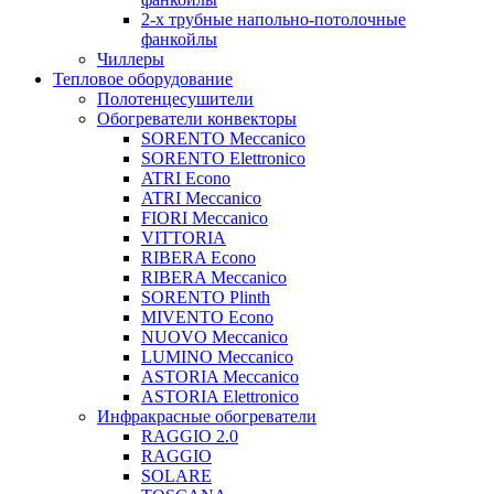
2-х трубные напольно-потолочные
фанкойлы
Чиллеры
Тепловое оборудование
Полотенцесушители
Обогреватели конвекторы
SORENTO Meccanico
SORENTO Elettronico
ATRI Econo
ATRI Meccanico
FIORI Meccanico
VITTORIA
RIBERA Econo
RIBERA Meccanico
SORENTO Plinth
MIVENTO Econo
NUOVO Meccanico
LUMINO Meccanico
ASTORIA Meccanico
ASTORIA Elettronico
Инфракрасные обогреватели
RAGGIO 2.0
RAGGIO
SOLARE