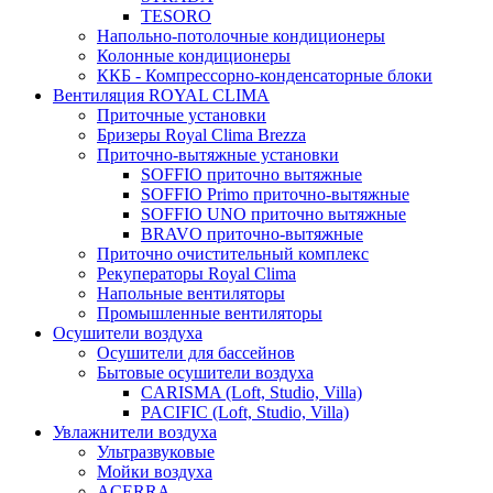
TESORO
Напольно-потолочные кондиционеры
Колонные кондиционеры
ККБ - Компрессорно-конденсаторные блоки
Вентиляция ROYAL CLIMA
Приточные установки
Бризеры Royal Clima Brezza
Приточно-вытяжные установки
SOFFIO приточно вытяжные
SOFFIO Primo приточно-вытяжные
SOFFIO UNO приточно вытяжные
BRAVO приточно-вытяжные
Приточно очистительный комплекс
Рекуператоры Royal Clima
Напольные вентиляторы
Промышленные вентиляторы
Осушители воздуха
Осушители для бассейнов
Бытовые осушители воздуха
CARISMA (Loft, Studio, Villa)
PACIFIC (Loft, Studio, Villa)
Увлажнители воздуха
Ультразвуковые
Мойки воздуха
ACERRA