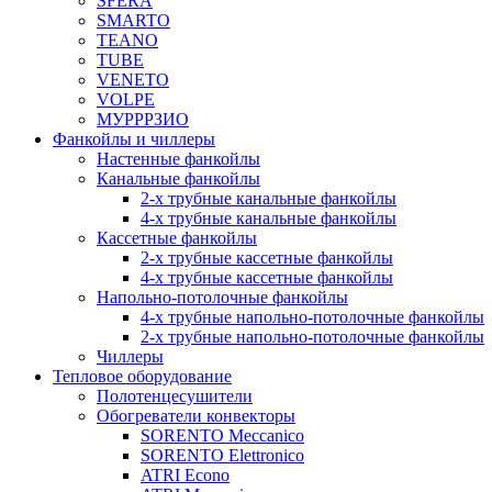
SFERA
SMARTO
TEANO
TUBE
VENETO
VOLPE
МУРРРЗИО
Фанкойлы и чиллеры
Настенные фанкойлы
Канальные фанкойлы
2-х трубные канальные фанкойлы
4-х трубные канальные фанкойлы
Кассетные фанкойлы
2-х трубные кассетные фанкойлы
4-х трубные кассетные фанкойлы
Напольно-потолочные фанкойлы
4-х трубные напольно-потолочные фанкойлы
2-х трубные напольно-потолочные фанкойлы
Чиллеры
Тепловое оборудование
Полотенцесушители
Обогреватели конвекторы
SORENTO Meccanico
SORENTO Elettronico
ATRI Econo