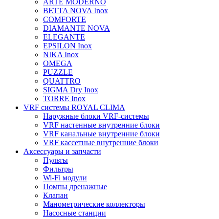
ARTE MODERNO
BETTA NOVA Inox
COMFORTE
DIAMANTE NOVA
ELEGANTE
EPSILON Inox
NIKA Inox
OMEGA
PUZZLE
QUATTRO
SIGMA Dry Inox
TORRE Inox
VRF системы ROYAL CLIMA
Наружные блоки VRF-системы
VRF настенные внутренние блоки
VRF канальные внутренние блоки
VRF кассетные внутренние блоки
Аксессуары и запчасти
Пульты
Фильтры
Wi-Fi модули
Помпы дренажные
Клапан
Манометрические коллекторы
Насосные станции