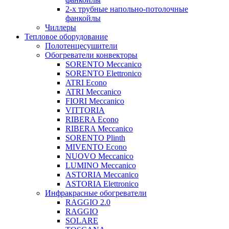
2-х трубные напольно-потолочные
фанкойлы
Чиллеры
Тепловое оборудование
Полотенцесушители
Обогреватели конвекторы
SORENTO Meccanico
SORENTO Elettronico
ATRI Econo
ATRI Meccanico
FIORI Meccanico
VITTORIA
RIBERA Econo
RIBERA Meccanico
SORENTO Plinth
MIVENTO Econo
NUOVO Meccanico
LUMINO Meccanico
ASTORIA Meccanico
ASTORIA Elettronico
Инфракрасные обогреватели
RAGGIO 2.0
RAGGIO
SOLARE