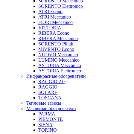
SORENTO Meccanico
SORENTO Elettronico
ATRI Econo
ATRI Meccanico
FIORI Meccanico
VITTORIA
RIBERA Econo
RIBERA Meccanico
SORENTO Plinth
MIVENTO Econo
NUOVO Meccanico
LUMINO Meccanico
ASTORIA Meccanico
ASTORIA Elettronico
Инфракрасные обогреватели
RAGGIO 2.0
RAGGIO
SOLARE
TOSCANA
Тепловые завесы
Масляные обогреватели
PARMA
PIEMONTE
SIENA
TORINO