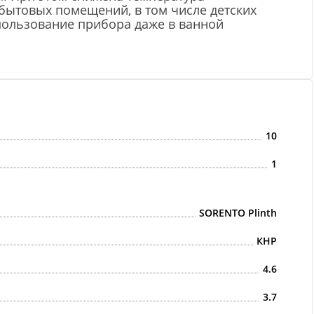
 бытовых помещений, в том числе детских
спользование прибора даже в ванной
10
1
SORENTO Plinth
КНР
4.6
3.7