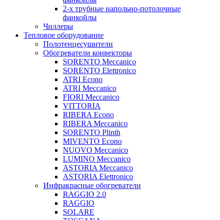
2-х трубные напольно-потолочные
фанкойлы
Чиллеры
Тепловое оборудование
Полотенцесушители
Обогреватели конвекторы
SORENTO Meccanico
SORENTO Elettronico
ATRI Econo
ATRI Meccanico
FIORI Meccanico
VITTORIA
RIBERA Econo
RIBERA Meccanico
SORENTO Plinth
MIVENTO Econo
NUOVO Meccanico
LUMINO Meccanico
ASTORIA Meccanico
ASTORIA Elettronico
Инфракрасные обогреватели
RAGGIO 2.0
RAGGIO
SOLARE