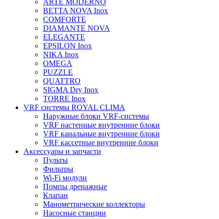
ARTE MODERNO
BETTA NOVA Inox
COMFORTE
DIAMANTE NOVA
ELEGANTE
EPSILON Inox
NIKA Inox
OMEGA
PUZZLE
QUATTRO
SIGMA Dry Inox
TORRE Inox
VRF системы ROYAL CLIMA
Наружные блоки VRF-системы
VRF настенные внутренние блоки
VRF канальные внутренние блоки
VRF кассетные внутренние блоки
Аксессуары и запчасти
Пульты
Фильтры
Wi-Fi модули
Помпы дренажные
Клапан
Манометрические коллекторы
Насосные станции