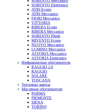
SORENTO Meccanico
SORENTO Elettronico
ATRI Econo
ATRI Meccanico
FIORI Meccanico
VITTORIA
RIBERA Econo
RIBERA Meccanico
SORENTO Plinth
MIVENTO Econo
NUOVO Meccanico
LUMINO Meccanico
ASTORIA Meccanico
ASTORIA Elettronico
Инфракрасные обогреватели
RAGGIO 2.0
RAGGIO
SOLARE
TOSCANA
Тепловые завесы
Масляные обогреватели
PARMA
PIEMONTE
SIENA
TORINO