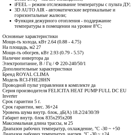
iFEEL – режим отслеживание температуры с пульта ДУ;
3D AUTO AIR - автоматические вертикальные и
горизонтальные жалюзи;
Функция дежурного отопления - поддержание
температуры в помещении на уровне 8°C;
Основные характеристики
Мощн-ть холода, кВт
2.64 (0.88 - 4.75)
На площадь, м2
27
Мощн-ть обогрев, кВт
2.93 (0.79 - 5.57)
Наличие инвертора
да
Электропитание, В / Гц / Ф
220-240/50/1
Дополнительные характеристики
Бренд
ROYAL CLIMA
Модель
RCI-FHE28HN
Проводной пульт управления в комплекте
да
Серия производителя
FELICITA HEAT PUMP FULL DC EU
Inverter
Срок гарантии
5 г.
Срок гарантии, мес.
36+24
Уровень шума внутр. блок, дБ(А)
18.2/24/30/39
Габарит внутр. блок
835x295x208
Максимальная длина трассы, м
25
Диапазон рабочих температур, охлаждение, °C
-30 ~ +50
Диапазон рабочих температур, нагрев, °C
-30 ~ +24