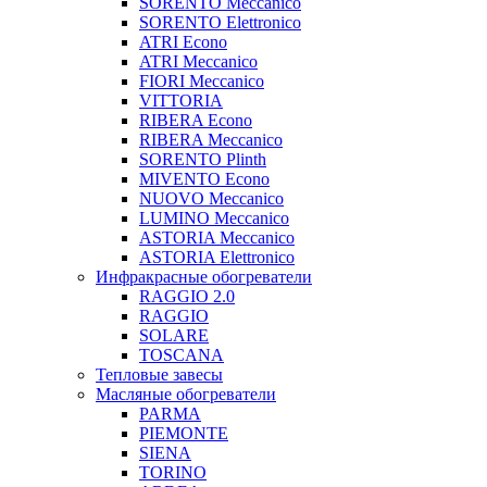
SORENTO Meccanico
SORENTO Elettronico
ATRI Econo
ATRI Meccanico
FIORI Meccanico
VITTORIA
RIBERA Econo
RIBERA Meccanico
SORENTO Plinth
MIVENTO Econo
NUOVO Meccanico
LUMINO Meccanico
ASTORIA Meccanico
ASTORIA Elettronico
Инфракрасные обогреватели
RAGGIO 2.0
RAGGIO
SOLARE
TOSCANA
Тепловые завесы
Масляные обогреватели
PARMA
PIEMONTE
SIENA
TORINO