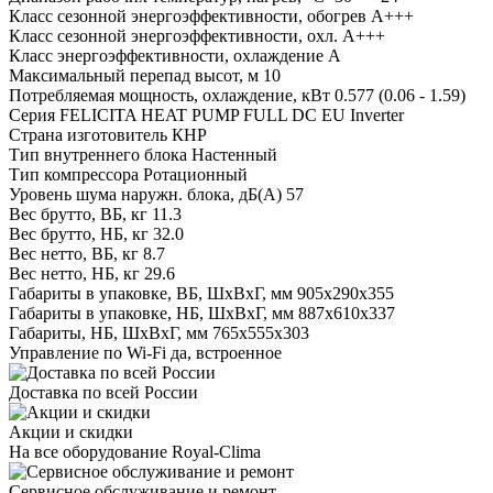
Класс сезонной энергоэффективности, обогрев
A+++
Класс сезонной энергоэффективности, охл.
A+++
Класс энергоэффективности, охлаждение
A
Максимальный перепад высот, м
10
Потребляемая мощность, охлаждение, кВт
0.577 (0.06 - 1.59)
Серия
FELICITA HEAT PUMP FULL DC EU Inverter
Страна изготовитель
КНР
Тип внутреннего блока
Настенный
Тип компрессора
Ротационный
Уровень шума наружн. блока, дБ(А)
57
Вес брутто, ВБ, кг
11.3
Вес брутто, НБ, кг
32.0
Вес нетто, ВБ, кг
8.7
Вес нетто, НБ, кг
29.6
Габариты в упаковке, ВБ, ШxВxГ, мм
905x290x355
Габариты в упаковке, НБ, ШxВxГ, мм
887x610x337
Габариты, НБ, ШxВxГ, мм
765x555x303
Управление по Wi-Fi
да, встроенное
Доставка по всей России
Акции и скидки
На все оборудование Royal-Clima
Сервисное обслуживание и ремонт