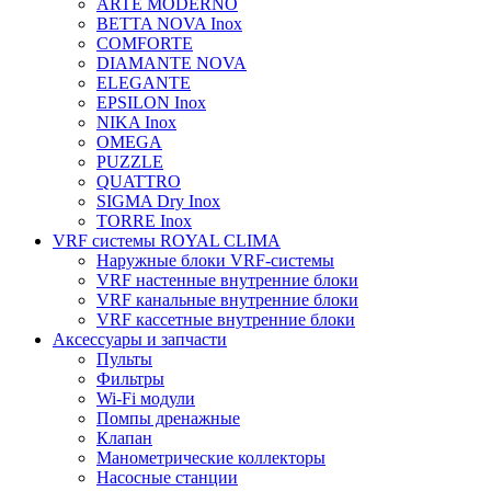
ARTE MODERNO
BETTA NOVA Inox
COMFORTE
DIAMANTE NOVA
ELEGANTE
EPSILON Inox
NIKA Inox
OMEGA
PUZZLE
QUATTRO
SIGMA Dry Inox
TORRE Inox
VRF системы ROYAL CLIMA
Наружные блоки VRF-системы
VRF настенные внутренние блоки
VRF канальные внутренние блоки
VRF кассетные внутренние блоки
Аксессуары и запчасти
Пульты
Фильтры
Wi-Fi модули
Помпы дренажные
Клапан
Манометрические коллекторы
Насосные станции