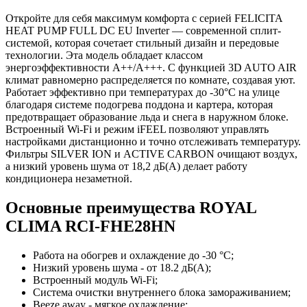
Откройте для себя максимум комфорта с серией FELICITA
HEAT PUMP FULL DC EU Inverter — современной сплит-
системой, которая сочетает стильный дизайн и передовые
технологии. Эта модель обладает классом
энергоэффективности A++/A+++. С функцией 3D AUTO AIR
климат равномерно распределяется по комнате, создавая уют.
Работает эффективно при температурах до -30°C на улице
благодаря системе подогрева поддона и картера, которая
предотвращает образование льда и снега в наружном блоке.
Встроенный Wi-Fi и режим iFEEL позволяют управлять
настройками дистанционно и точно отслеживать температуру.
Фильтры SILVER ION и ACTIVЕ CARBON очищают воздух,
а низкий уровень шума от 18,2 дБ(А) делает работу
кондиционера незаметной.
Основные преимущества ROYAL
CLIMA RCI-FHE28HN
Работа на обогрев и охлаждение до -30 °C;
Низкий уровень шума - от 18.2 дБ(А);
Встроенный модуль Wi-Fi;
Система очистки внутреннего блока замораживанием;
Beeze away - мягкое охлаждение;