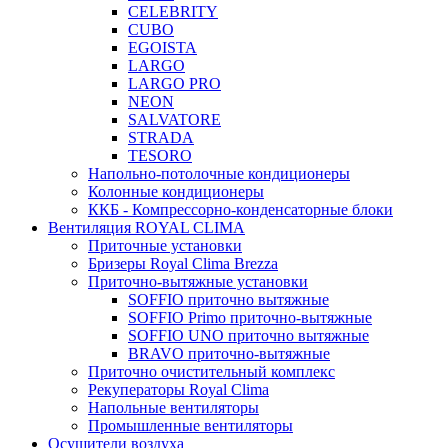
CELEBRITY
CUBO
EGOISTA
LARGO
LARGO PRO
NEON
SALVATORE
STRADA
TESORO
Напольно-потолочные кондиционеры
Колонные кондиционеры
ККБ - Компрессорно-конденсаторные блоки
Вентиляция ROYAL CLIMA
Приточные установки
Бризеры Royal Clima Brezza
Приточно-вытяжные установки
SOFFIO приточно вытяжные
SOFFIO Primo приточно-вытяжные
SOFFIO UNO приточно вытяжные
BRAVO приточно-вытяжные
Приточно очистительный комплекс
Рекуператоры Royal Clima
Напольные вентиляторы
Промышленные вентиляторы
Осушители воздуха