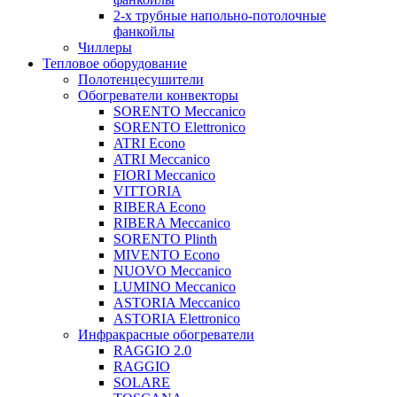
2-х трубные напольно-потолочные
фанкойлы
Чиллеры
Тепловое оборудование
Полотенцесушители
Обогреватели конвекторы
SORENTO Meccanico
SORENTO Elettronico
ATRI Econo
ATRI Meccanico
FIORI Meccanico
VITTORIA
RIBERA Econo
RIBERA Meccanico
SORENTO Plinth
MIVENTO Econo
NUOVO Meccanico
LUMINO Meccanico
ASTORIA Meccanico
ASTORIA Elettronico
Инфракрасные обогреватели
RAGGIO 2.0
RAGGIO
SOLARE