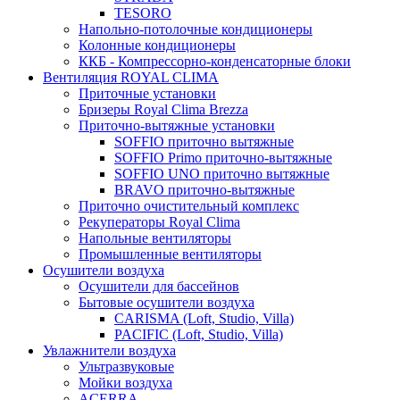
TESORO
Напольно-потолочные кондиционеры
Колонные кондиционеры
ККБ - Компрессорно-конденсаторные блоки
Вентиляция ROYAL CLIMA
Приточные установки
Бризеры Royal Clima Brezza
Приточно-вытяжные установки
SOFFIO приточно вытяжные
SOFFIO Primo приточно-вытяжные
SOFFIO UNO приточно вытяжные
BRAVO приточно-вытяжные
Приточно очистительный комплекс
Рекуператоры Royal Clima
Напольные вентиляторы
Промышленные вентиляторы
Осушители воздуха
Осушители для бассейнов
Бытовые осушители воздуха
CARISMA (Loft, Studio, Villa)
PACIFIC (Loft, Studio, Villa)
Увлажнители воздуха
Ультразвуковые
Мойки воздуха
ACERRA