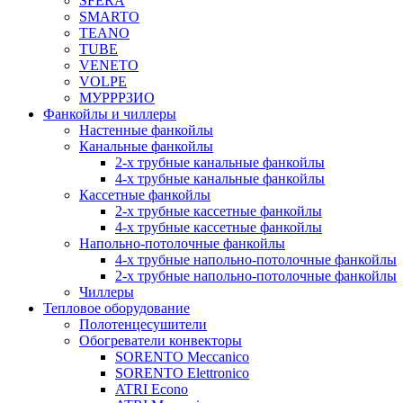
SFERA
SMARTO
TEANO
TUBE
VENETO
VOLPE
МУРРРЗИО
Фанкойлы и чиллеры
Настенные фанкойлы
Канальные фанкойлы
2-х трубные канальные фанкойлы
4-х трубные канальные фанкойлы
Кассетные фанкойлы
2-х трубные кассетные фанкойлы
4-х трубные кассетные фанкойлы
Напольно-потолочные фанкойлы
4-х трубные напольно-потолочные фанкойлы
2-х трубные напольно-потолочные фанкойлы
Чиллеры
Тепловое оборудование
Полотенцесушители
Обогреватели конвекторы
SORENTO Meccanico
SORENTO Elettronico
ATRI Econo