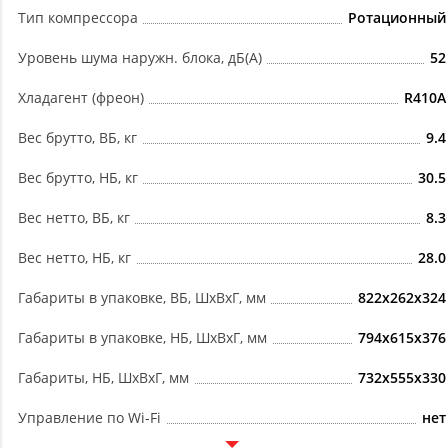
Тип компрессора
Ротационный
Уровень шума наружн. блока, дБ(А)
52
Хладагент (фреон)
R410A
Вес брутто, ВБ, кг
9.4
Вес брутто, НБ, кг
30.5
Вес нетто, ВБ, кг
8.3
Вес нетто, НБ, кг
28.0
Габариты в упаковке, ВБ, ШxВxГ, мм
822x262x324
Габариты в упаковке, НБ, ШxВxГ, мм
794x615x376
Габариты, НБ, ШxВxГ, мм
732x555x330
Управление по Wi-Fi
нет