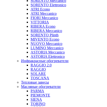
SORENTO Meccanico
SORENTO Elettronico
ATRI Econo
ATRI Meccanico
FIORI Meccanico
VITTORIA
RIBERA Econo
RIBERA Meccanico
SORENTO Plinth
MIVENTO Econo
NUOVO Meccanico
LUMINO Meccanico
ASTORIA Meccanico
ASTORIA Elettronico
Инфракрасные обогреватели
RAGGIO 2.0
RAGGIO
SOLARE
TOSCANA
Тепловые завесы
Масляные обогреватели
PARMA
PIEMONTE
SIENA
TORINO