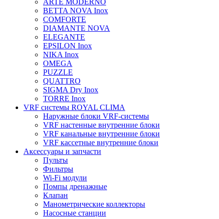
ARTE MODERNO
BETTA NOVA Inox
COMFORTE
DIAMANTE NOVA
ELEGANTE
EPSILON Inox
NIKA Inox
OMEGA
PUZZLE
QUATTRO
SIGMA Dry Inox
TORRE Inox
VRF системы ROYAL CLIMA
Наружные блоки VRF-системы
VRF настенные внутренние блоки
VRF канальные внутренние блоки
VRF кассетные внутренние блоки
Аксессуары и запчасти
Пульты
Фильтры
Wi-Fi модули
Помпы дренажные
Клапан
Манометрические коллекторы
Насосные станции