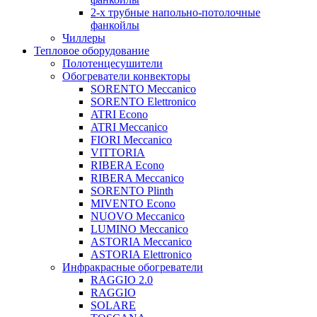
2-х трубные напольно-потолочные
фанкойлы
Чиллеры
Тепловое оборудование
Полотенцесушители
Обогреватели конвекторы
SORENTO Meccanico
SORENTO Elettronico
ATRI Econo
ATRI Meccanico
FIORI Meccanico
VITTORIA
RIBERA Econo
RIBERA Meccanico
SORENTO Plinth
MIVENTO Econo
NUOVO Meccanico
LUMINO Meccanico
ASTORIA Meccanico
ASTORIA Elettronico
Инфракрасные обогреватели
RAGGIO 2.0
RAGGIO
SOLARE