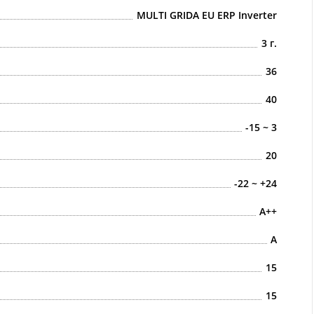
MULTI GRIDA EU ERP Inverter
3 г.
36
40
-15 ~ 3
20
-22 ~ +24
A++
A
15
15