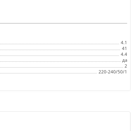
4.1
41
4.4
да
2
220-240/50/1