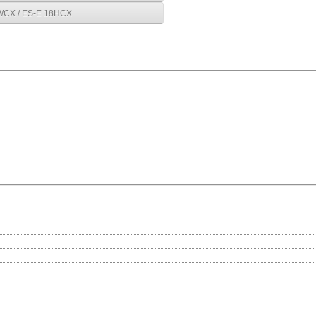
WCX / ES-E 18HСX