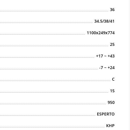
36
34.5/38/41
1100x249x774
25
+17 ~ +43
-7 ~ +24
С
15
950
ESPERTO
КНР