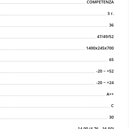
COMPETENZA
3 г.
36
47/49/52
1400x245x700
65
-20 ~ +52
-20 ~ +24
A++
C
30
14.00 (4.76 - 16.50)