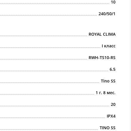
10
240/50/1
ROYAL CLIMA
I класс
RWH-TS10-RS
6.5
Tino SS
1 г. 8 мес.
20
IPX4
TINO SS