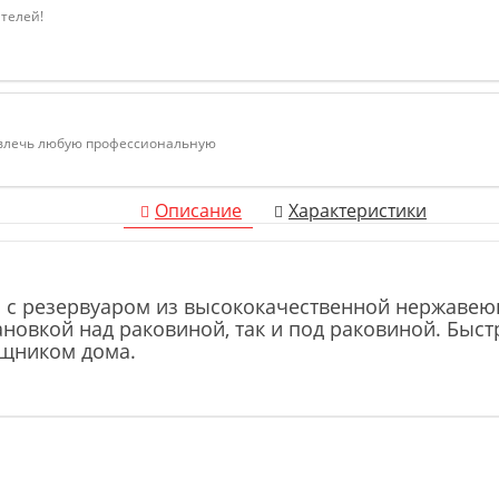
ателей!
ивлечь любую профессиональную
Описание
Характеристики
и c резервуаром из высококачественной нержавею
становкой над раковиной, так и под раковиной. Бы
щником дома.