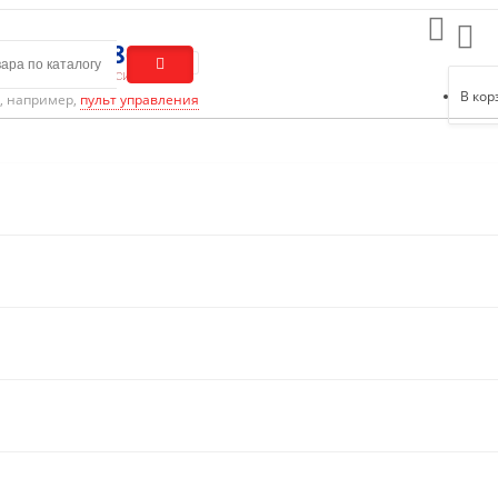
0) 301-01-86
ый звонок по России
В кор
, например,
пульт управления