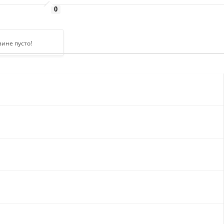
0
зине пусто!